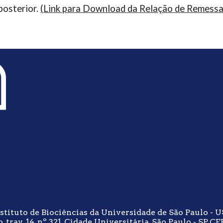
posterior.
(Link para Download da
Relação de Remess
stituto de Biociências da Universidade de São Paulo - 
 trav. 14, nº 321, Cidade Universitária, São Paulo - SP, 