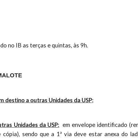
o no IB as terças e quintas, às 9h.
MALOTE
m destino a outras Unidades da USP;
tras Unidades da USP:
em envelope
identificado (r
e cópia), sendo que a 1ª via
deve estar anexa do lad