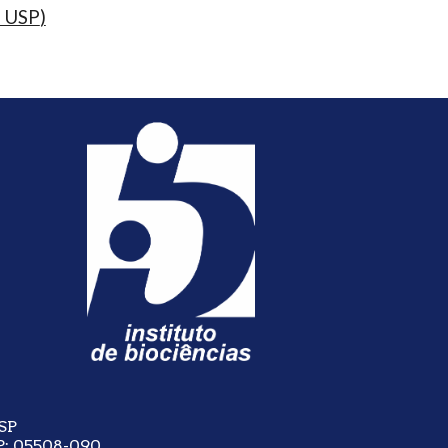
a USP
)
USP
CEP: 05508-090